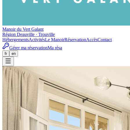
Manoir du Vert Galant
Région Deauville · Trouville
Hébergements
Activités
Le Manoir
Réservation
Accès
Contact
Gérer ma réservation
Ma résa
fr
en