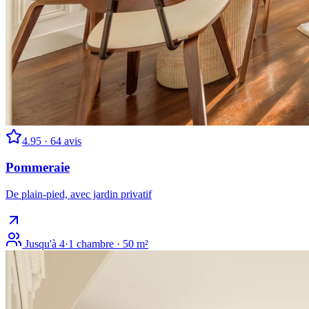
4.95
·
64
avis
Pommeraie
De plain-pied, avec jardin privatif
Jusqu'à
4
·
1 chambre · 50 m²